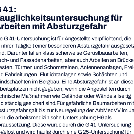
 41:
auglichkeitsuntersuchung für
rbeiten mit
Absturzgefahr
e G 41-Untersuchung ist für Angestellte verpflichtend, die
i ihrer Tätigkeit einer besonderen Absturzgefahr ausgeset
nd. Darunter fallen klassischerweise Gerüstbauarbeiten,
ch- und Fassadenarbeiten, aber auch Arbeiten an Brücke
sten, Türmen und Schornsteinen, Antennenanlagen, Frei
d Fahrleitungen, Flutlichtanlagen sowie Schächten und
indschächten im Bergbau. Eine Absturzgefahr ist an dies
beitsplätzen nicht gegeben, wenn die Angestellten durch
chnische Maßnahmen wie Geländer oder Wände allseitig
d ständig gesichert sind.Für gefährliche Baumarbeiten mi
sturzgefahr galt bis zur Neuregelung der ArbMedVV im J
11 die arbeitsmedizinische Untersuchung H9 als
raussetzung. Diese wurde durch die G 41-Untersuchung
gelöst und wird häufig durch eine G 25-Untersuchung für