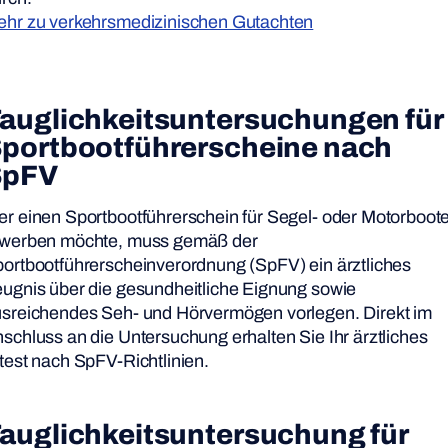
hr zu verkehrsmedizinischen Gutachten
auglichkeitsuntersuchungen für
portbootführerscheine
nach
SpFV
r einen Sportbootführerschein für Segel- oder Motorboot
rwerben möchte, muss gemäß der
ortbootführerscheinverordnung (SpFV) ein ärztliches
ugnis über die gesundheitliche Eignung sowie
sreichendes Seh- und Hörvermögen vorlegen. Direkt im
schluss an die Untersuchung erhalten Sie Ihr ärztliches
test nach SpFV-Richtlinien.
auglichkeitsuntersuchung für