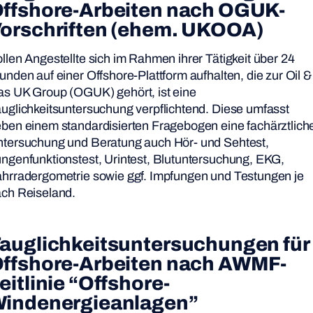
ffshore-Arbeiten
nach
OGUK-
orschriften
(ehem. UKOOA)
llen Angestellte sich im Rahmen ihrer Tätigkeit über 24
unden auf einer Offshore-Plattform aufhalten, die zur Oil &
s UK Group (OGUK) gehört, ist eine
uglichkeitsuntersuchung verpflichtend. Diese umfasst
ben einem standardisierten Fragebogen eine fachärztlich
tersuchung und Beratung auch Hör- und Sehtest,
ngenfunktionstest, Urintest, Blutuntersuchung, EKG,
hrradergometrie sowie ggf. Impfungen und Testungen je
ch Reiseland.
auglichkeitsuntersuchungen für
ffshore-Arbeiten nach
AWMF-
eitlinie
“Offshore-
indenergieanlagen”