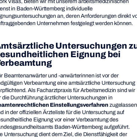
rk Visas, bieten wir mit unserem arbeitsmedizinischen
enst in Baden-Württemberg individuelle
gnungsuntersuchungen an, deren Anforderungen direkt 
ftraggebenden Unternehmen festgelegt werden können.
mtsärztliche Untersuchungen z
esundheitlichen Eignung bei
erbeamtung
r Beamtenanwärter und -anwärterinnen ist vor der
dgültigen Verbeamtung eine amtsärztliche Untersuchung
rpflichtend. Als Facharztpraxis für Arbeitsmedizin sind wir
r die Durchführung ärztlicher Untersuchungen in
eamtenrechtlichen Einstellungsverfahren
zugelassen
d in der offiziellen Ärzteliste für die Untersuchung auf
sundheitliche Eignung vor einer Verbeamtung des
ndesgesundheitsamts Baden-Württemberg aufgeführt.
e Untersuchung dient dem Ziel, die Dienstfähigkeit der