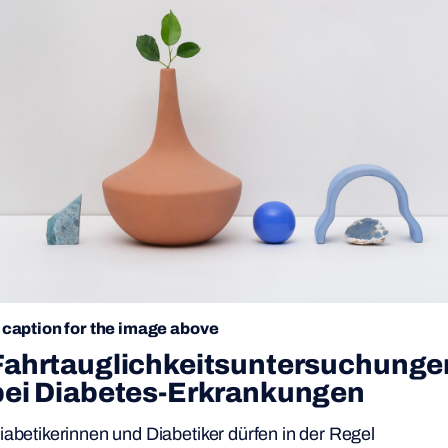
 caption for the image above
Fahrtauglichkeitsuntersuchunge
bei
Diabetes-Erkrankungen
iabetikerinnen und Diabetiker dürfen in der Regel