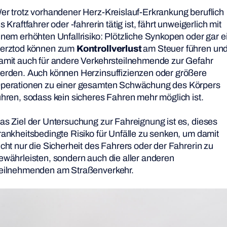
er trotz vorhandener Herz-Kreislauf-Erkrankung beruflich
ls Kraftfahrer oder -fahrerin tätig ist, fährt unweigerlich mit
inem erhöhten Unfallrisiko: Plötzliche Synkopen oder gar e
erztod können zum
Kontrollverlust
am Steuer führen un
amit auch für andere Verkehrsteilnehmende zur Gefahr
erden. Auch können Herzinsuffizienzen oder größere
perationen zu einer gesamten Schwächung des Körpers
ühren, sodass kein sicheres Fahren mehr möglich ist.
as Ziel der Untersuchung zur Fahreignung ist es, dieses
rankheitsbedingte Risiko für Unfälle zu senken, um damit
icht nur die Sicherheit des Fahrers oder der Fahrerin zu
ewährleisten, sondern auch die aller anderen
eilnehmenden am Straßenverkehr.